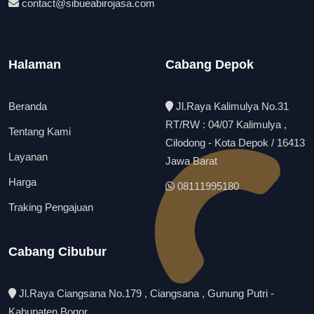
contact@sibueabirojasa.com
Halaman
Cabang Depok
Beranda
Jl.Raya Kalimulya No.31
RT/RW : 04/07 Kalimulya ,
Tentang Kami
Cilodong - Kota Depok / 16413
Layanan
Jawa Barat
Harga
08111995180
Traking Pengajuan
Cabang Cibubur
Jl.Raya Ciangsana No.179 , Ciangsana , Gunung Putri -
Kabupaten Bogor