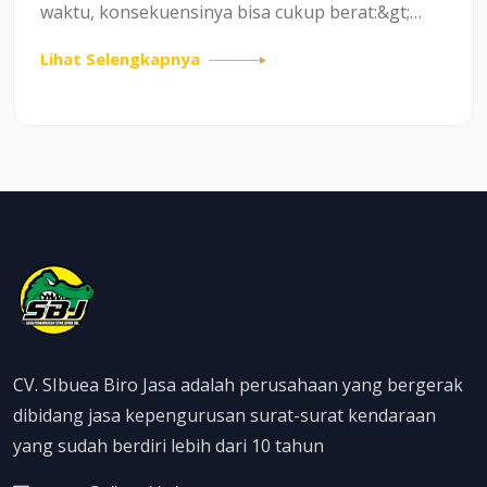
waktu, konsekuensinya bisa cukup berat:&gt;
Denda PKB dan Denda SWDKLLJ&gt; Kendaraan
Lihat Selengkapnya
bisa Terblokir&gt; Tidak bisa melakukan
pengesahan STNK&gt; Dalam kasus...
CV. SIbuea Biro Jasa adalah perusahaan yang bergerak
dibidang jasa kepengurusan surat-surat kendaraan
yang sudah berdiri lebih dari 10 tahun