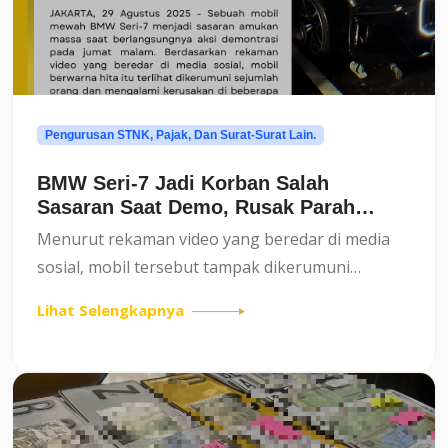
Pengurusan STNK, Pajak, Dan Surat-Surat Lain.
BMW Seri-7 Jadi Korban Salah
Sasaran Saat Demo, Rusak Parah
Dihajar Massa
Menurut rekaman video yang beredar di media
sosial, mobil tersebut tampak dikerumuni
sejumlah orang. Massa yang tengah memanas
Lihat Selengkapnya
diduga melampiaskan emosinya dengan merusak
mobil itu. Beberapa bagian ke...