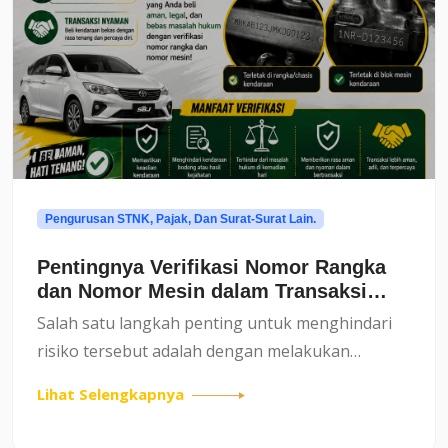
Pengurusan STNK, Pajak, Dan Surat-Surat Lain.
Pentingnya Verifikasi Nomor Rangka
dan Nomor Mesin dalam Transaksi
Kendaraan Bekas
Salah satu langkah penting untuk menghindari
risiko tersebut adalah dengan melakukan
verifikasi nomor rangka dan nomor mesin. Kedua
Lihat Selengkapnya
komponen ini merupakan identitas utama
kendaraan yang tidak bisa dip...