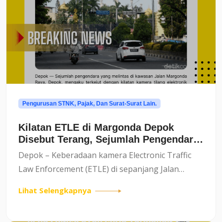
Pengurusan STNK, Pajak, Dan Surat-Surat Lain.
Kilatan ETLE di Margonda Depok
Disebut Terang, Sejumlah Pengendara
Mengaku Resah
Depok – Keberadaan kamera Electronic Traffic
Law Enforcement (ETLE) di sepanjang Jalan
Margonda Raya, Depok, kembali menjadi
Lihat Selengkapnya
perhatian publik. Kali ini, sorotan datang dari
sejumlah pengendara yang me...