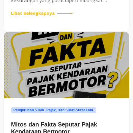
kekurangan yang patut dipertimbangkan
sebelum memutuskan untuk beralih dengan
Lihat Selengkapnya
kendaraan listrik.Kelebihan kendaraan listrik apa
aja ya?:1. Ramah Lingkun...
Pengurusan STNK, Pajak, Dan Surat-Surat Lain.
Mitos dan Fakta Seputar Pajak
Kendaraan Bermotor