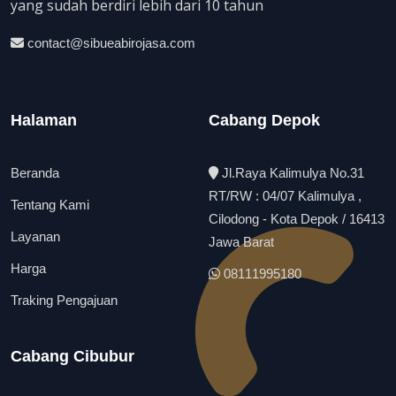
yang sudah berdiri lebih dari 10 tahun
contact@sibueabirojasa.com
Halaman
Cabang Depok
Beranda
Jl.Raya Kalimulya No.31
RT/RW : 04/07 Kalimulya ,
Tentang Kami
Cilodong - Kota Depok / 16413
Layanan
Jawa Barat
Harga
08111995180
Traking Pengajuan
Cabang Cibubur