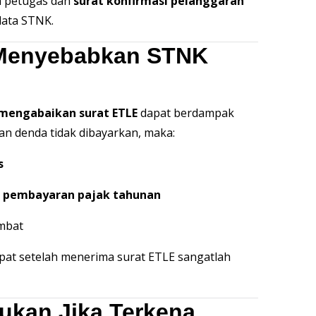
eh petugas dan
surat konfirmasi pelanggaran
data STNK.
Menyebabkan STNK
mengabaikan surat ETLE
dapat berdampak
dan denda tidak dibayarkan, maka:
s
n
pembayaran pajak tahunan
mbat
pat setelah menerima surat ETLE sangatlah
ukan Jika Terkena