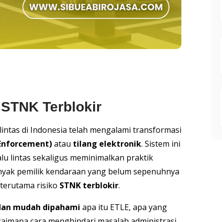
 STNK Terblokir
 lintas di Indonesia telah mengalami transformasi
 Enforcement)
atau
tilang elektronik
. Sistem ini
lu lintas sekaligus meminimalkan praktik
nyak pemilik kendaraan yang belum sepenuhnya
terutama risiko
STNK terblokir
.
dan mudah dipahami
apa itu ETLE, apa yang
agaimana cara menghindari masalah administrasi