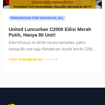
PENGURUSAN STNK DAN PAJAK, DLL
United Luncurkan C2000 Edisi Merah
Putih, Hanya 80 Unit!
Edisi khusus ini dirilis secara terbatas, yakni
hanya 80 unit saja. Kehadiran skutik listrik C2000
edisi merah putih ini membawa nuansa
Lihat Selengkapnya
nasionalisme yang kuat, sejalan dengan
momentum perayaan kemerde...