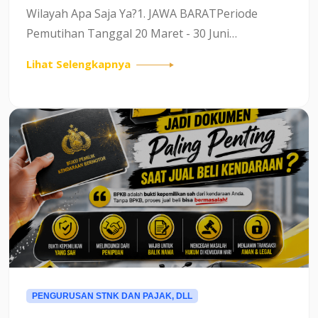
Wilayah Apa Saja Ya?1. JAWA BARATPeriode
Pemutihan Tanggal 20 Maret - 30 Juni
2025Manfaat Program :* Penghapusan
Lihat Selengkapnya
Tunggakan Pokok Pajak:Seluruh tunggakan
pokok pajak kendaraan bermotor hingga tahun
202...
PENGURUSAN STNK DAN PAJAK, DLL