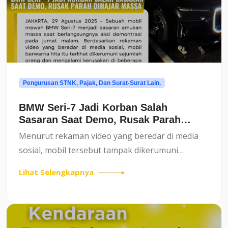
Pengurusan STNK, Pajak, Dan Surat-Surat Lain.
BMW Seri-7 Jadi Korban Salah
Sasaran Saat Demo, Rusak Parah
Dihajar Massa
Menurut rekaman video yang beredar di media
sosial, mobil tersebut tampak dikerumuni
sejumlah orang. Massa yang tengah memanas
Lihat Selengkapnya
diduga melampiaskan emosinya dengan merusak
mobil itu. Beberapa bagian ke...