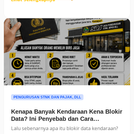
BPKB kecil terbaru dengan versi lama? Dan
bagaimana cara menjaga...
PENGURUSAN STNK DAN PAJAK, DLL
Kenapa Banyak Kendaraan Kena Blokir
Data? Ini Penyebab dan Cara
Mengatasinya
Lalu sebenarnya apa itu blokir data kendaraan?