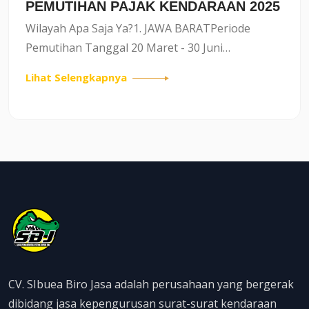
PEMUTIHAN PAJAK KENDARAAN 2025
Wilayah Apa Saja Ya?1. JAWA BARATPeriode
Pemutihan Tanggal 20 Maret - 30 Juni
2025Manfaat Program :* Penghapusan
Lihat Selengkapnya
Tunggakan Pokok Pajak:Seluruh tunggakan
pokok pajak kendaraan bermotor hingga tahun
202...
CV. SIbuea Biro Jasa adalah perusahaan yang bergerak
dibidang jasa kepengurusan surat-surat kendaraan