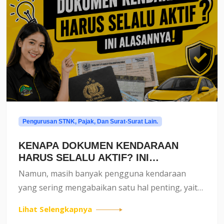
Pengurusan STNK, Pajak, Dan Surat-Surat Lain.
KENAPA DOKUMEN KENDARAAN
HARUS SELALU AKTIF? INI
ALASANNYA!
Namun, masih banyak pengguna kendaraan
yang sering mengabaikan satu hal penting, yaitu
keaktifan dokumen kendaraan seperti STNK,
Lihat Selengkapnya
pajak kendaraan, dan kelengkapan administrasi