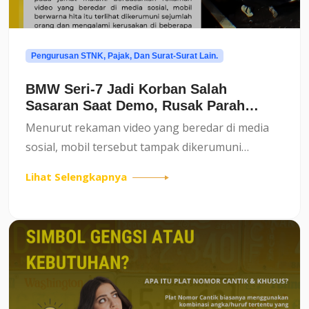
Pengurusan STNK, Pajak, Dan Surat-Surat Lain.
BMW Seri-7 Jadi Korban Salah
Sasaran Saat Demo, Rusak Parah
Dihajar Massa
Menurut rekaman video yang beredar di media
sosial, mobil tersebut tampak dikerumuni
sejumlah orang. Massa yang tengah memanas
Lihat Selengkapnya
diduga melampiaskan emosinya dengan merusak
mobil itu. Beberapa bagian ke...