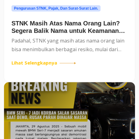
Pengurusan STNK, Pajak, Dan Surat-Surat Lain.
STNK Masih Atas Nama Orang Lain?
Segera Balik Nama untuk Keamanan
dan Kenyamanan
Padahal, STNK yang masih atas nama orang lain
bisa menimbulkan berbagai resiko, mulai dari
masalah pajak, tilang elektronik, hingga kesulitan
Lihat Selengkapnya
saat mengurus administrasi di kemudian
hari.Balik nama ken...