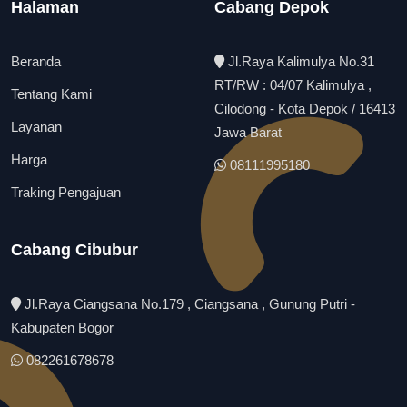
Halaman
Cabang Depok
Beranda
Jl.Raya Kalimulya No.31
RT/RW : 04/07 Kalimulya ,
Tentang Kami
Cilodong - Kota Depok / 16413
Layanan
Jawa Barat
Harga
08111995180
Traking Pengajuan
Cabang Cibubur
Jl.Raya Ciangsana No.179 , Ciangsana , Gunung Putri -
Kabupaten Bogor
082261678678